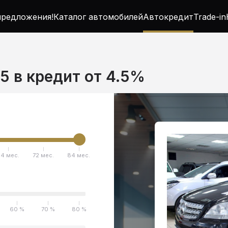
редложения!
Каталог автомобилей
Автокредит
Trade-in
5 в кредит от 4.5%
4 мес.
72 мес.
84 мес.
60 %
70 %
80 %