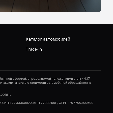
Каталог автомобилей
Trade-in
публичной офертой, определяемой положениями статьи 437
 акциях, а также о стоимости автомобилей обращайтесь к
2018 г.
 (РМ14), ИНН 7733360920, КПП 773301001, ОГРН 1207700399609