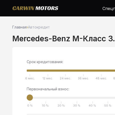
Спецп
Главная
›
Автокредит
Mercedes-Benz M-Класс 3.
Срок кредитования:
6 мес.
12 мес.
24 мес.
36 мес.
48 мес.
6
Первоначальный взнос:
0 %
10 %
20 %
30 %
40 %
50 %