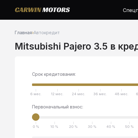
Спецп
Главная
›
Автокредит
Mitsubishi Pajero 3.5 в кр
Срок кредитования:
6 мес.
12 мес.
24 мес.
36 мес.
48 мес.
6
Первоначальный взнос:
0 %
10 %
20 %
30 %
40 %
50 %