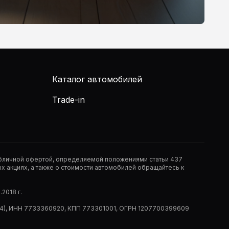
Каталог автомобилей
Trade-in
публичной офертой, определяемой положениями статьи 437
 акциях, а также о стоимости автомобилей обращайтесь к
2018 г.
 (РМ14), ИНН 7733360920, КПП 773301001, ОГРН 1207700399609