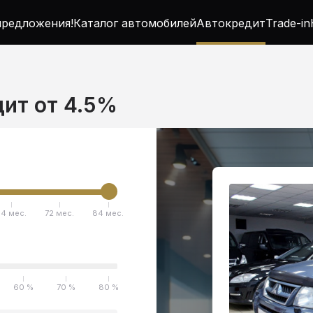
редложения!
Каталог автомобилей
Автокредит
Trade-in
едит от 4.5%
4 мес.
72 мес.
84 мес.
60 %
70 %
80 %