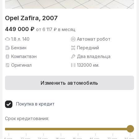
Opel Zafira, 2007
449 000 ₽
от 6 117 ₽ в месяц
1.8 л. 140
Автомат робот
Бензин
Передний
Компактвэн
Два владельца
Оригинал
132000 км.
Изменить автомобиль
Покупка в кредит
Срок кредитования:
6 мес.
12 мес.
24 мес.
36 мес.
48 мес.
64 мес.
72 мес.
84 мес.