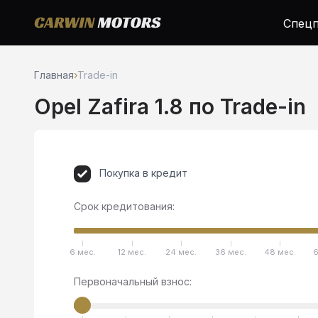
Спецп
Главная
›
Trade-in
Opel Zafira 1.8 по Trade-in
Покупка в кредит
Срок кредитования:
6 мес.
12 мес.
24 мес.
36 мес.
48 мес.
6
Первоначальный взнос: