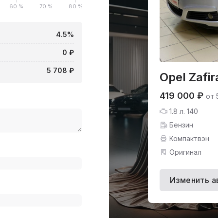
60 %
70 %
80 %
4.5%
0 ₽
5 708 ₽
Opel Zafir
419 000 ₽
от 
1.8 л. 140
Бензин
Компактвэн
Оригинал
Изменить а