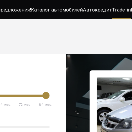
редложения!
Каталог автомобилей
Автокредит
Trade-in
4 мес.
72 мес.
84 мес.