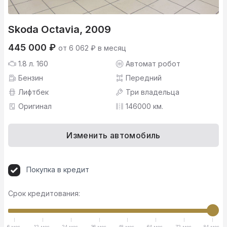
Skoda Octavia, 2009
445 000 ₽
от 6 062 ₽ в месяц
1.8 л. 160
Автомат робот
Бензин
Передний
Лифтбек
Три владельца
Оригинал
146000 км.
Изменить автомобиль
Покупка в кредит
Срок кредитования:
6 мес.
12 мес.
24 мес.
36 мес.
48 мес.
64 мес.
72 мес.
84 мес.