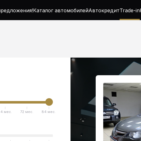
редложения!
Каталог автомобилей
Автокредит
Trade-in
4 мес.
72 мес.
84 мес.