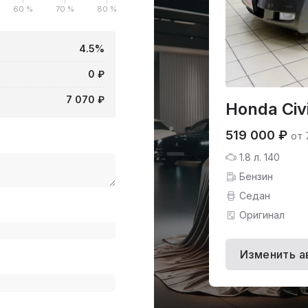
60 %
70 %
80 %
4.5%
0 ₽
7 070 ₽
Honda Civ
519 000 ₽
от 
1.8 л. 140
Бензин
Седан
Оригинал
Изменить а