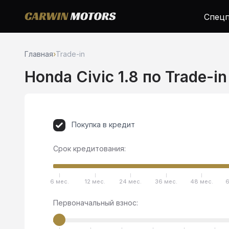
Спецп
Главная
›
Trade-in
Honda Civic 1.8 по Trade-in
Покупка в кредит
Срок кредитования:
6 мес.
12 мес.
24 мес.
36 мес.
48 мес.
6
Первоначальный взнос: