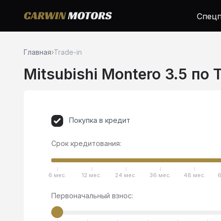
Спецп
Главная
›
Trade-in
Mitsubishi Montero 3.5 по 
Покупка в кредит
Срок кредитования:
6 мес.
12 мес.
24 мес.
36 мес.
48 мес.
6
Первоначальный взнос: