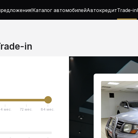
редложения!
Каталог автомобилей
Автокредит
Trade-in
Trade-in
4 мес.
72 мес.
84 мес.