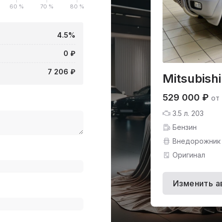
60 %
70 %
80 %
4.5%
0 ₽
7 206 ₽
Mitsubish
529 000 ₽
от
3.5 л. 203
Бензин
Внедорожник
Оригинал
Изменить а