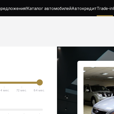
редложения!
Каталог автомобилей
Автокредит
Trade-in
4 мес.
72 мес.
84 мес.