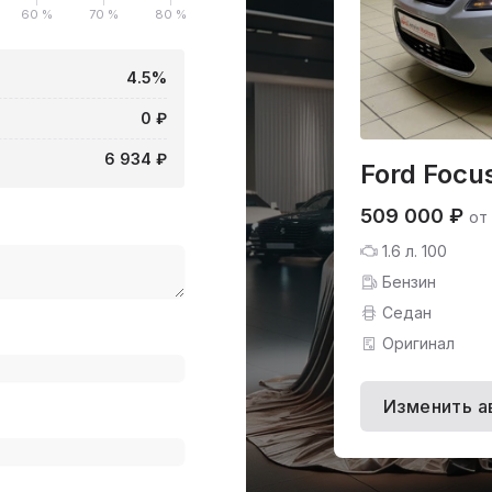
60 %
70 %
80 %
4.5%
0 ₽
6 934 ₽
Ford Focu
509 000 ₽
от
1.6 л. 100
Бензин
Седан
Оригинал
Изменить а