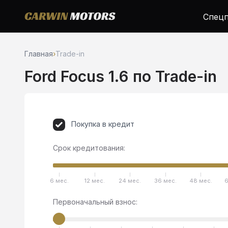
Спецп
Главная
›
Trade-in
Ford Focus 1.6 по Trade-in
Покупка в кредит
Срок кредитования:
6 мес.
12 мес.
24 мес.
36 мес.
48 мес.
6
Первоначальный взнос: