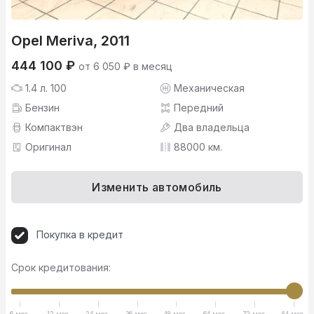
Opel Meriva, 2011
444 100 ₽
от 6 050 ₽ в месяц
1.4 л. 100
Механическая
Бензин
Передний
Компактвэн
Два владельца
Оригинал
88000 км.
Изменить автомобиль
Покупка в кредит
Срок кредитования:
6 мес.
12 мес.
24 мес.
36 мес.
48 мес.
64 мес.
72 мес.
84 мес.