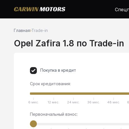
Спецп
Главная
›
Trade-in
Opel Zafira 1.8 по Trade-in
Покупка в кредит
Срок кредитования:
6 мес.
12 мес.
24 мес.
36 мес.
48 мес.
6
Первоначальный взнос: