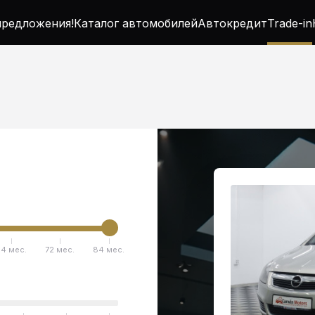
редложения!
Каталог автомобилей
Автокредит
Trade-in
4 мес.
72 мес.
84 мес.