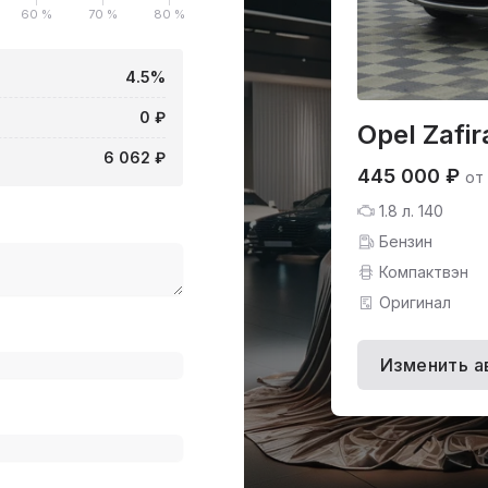
60 %
70 %
80 %
4.5%
0 ₽
Opel Zafir
6 062 ₽
445 000 ₽
от
1.8 л. 140
Бензин
Компактвэн
Оригинал
Изменить а