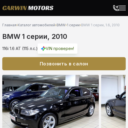
Главная
›
Каталог автомобилей
›
BMW
›
1 серии
›
BMW 1 серии, 1.6, 2010
BMW 1 серии, 2010
116i 1.6 AT (115 л.с.)
VIN проверен!
Позвонить в салон