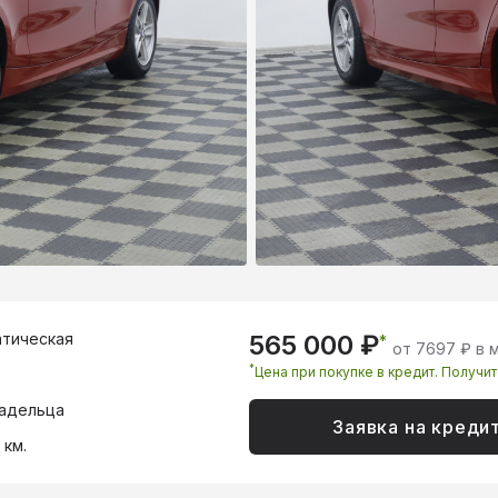
тическая
565 000 ₽
*
от 7697 ₽ в 
*
Цена при покупке в кредит. Получи
адельца
Заявка на креди
 км.