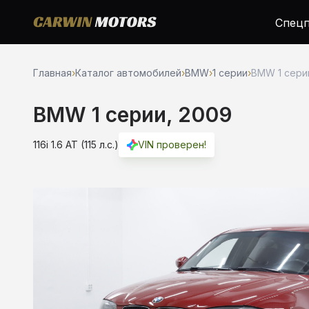
Спецп
Главная
›
Каталог автомобилей
›
BMW
›
1 серии
›
BMW 1 серии
BMW 1 серии, 2009
116i 1.6 AT (115 л.с.)
VIN проверен!