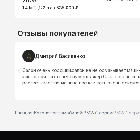
2008
1.4 MT (122 л.с.)
535 000 ₽
Отзывы покупателей
Д
Дмитрий Василенко
и
Салон очень хороший.салон не не обманывает.маши
как говорят по телефону.менеджер Санан очень кв
рассказывает по машине все как есть.очень рекоме
Главная
›
Каталог автомобилей
›
BMW
›
1 серии
›
BMW 1 серии