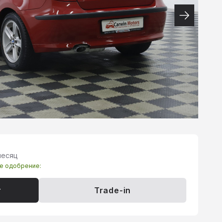
месяц
те одобрение:
т
Trade-in