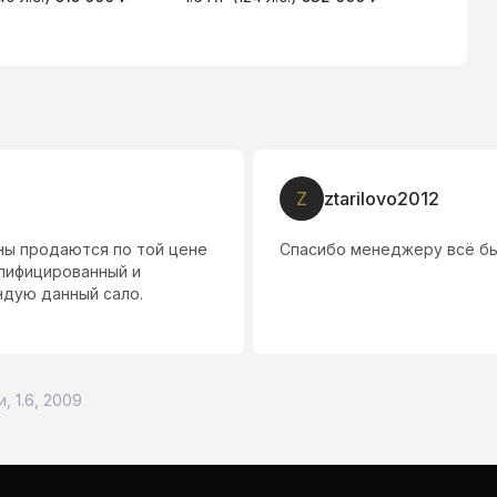
Z
ztarilovo2012
ны продаются по той цене
Спасибо менеджеру всё б
алифицированный и
ндую данный сало.
, 1.6, 2009