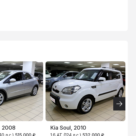
ВТБ
3.9
%
, 2008
Kia Soul, 2010
F
40 л.с.)
515 000 ₽
1.6 AT (124 л.с.)
532 000 ₽
1