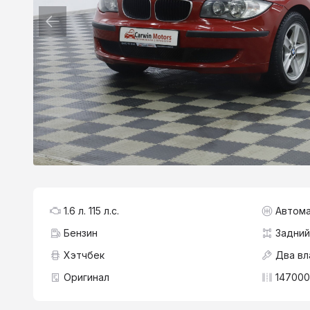
1.6 л. 115 л.с.
Автома
Бензин
Задний
Хэтчбек
Два вл
Оригинал
147000