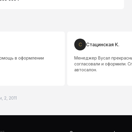
С
Стацинская К.
помощь в оформлении
Менеджер Вусал прекрасны
согласовали и оформили. 
автосалон.
, 2, 2011
она