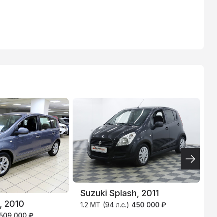
ВТБ
3.9
%
Suzuki Splash, 2011
, 2010
B
1.2 MT (94 л.с.)
450 000 ₽
509 000 ₽
1