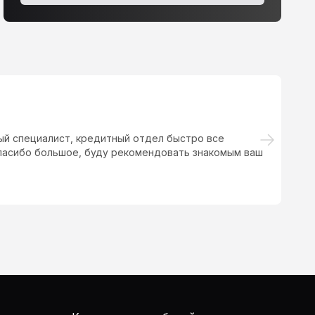
й специалист, кредитный отдел быстро все
Ме
Спасибо большое, буду рекомендовать знакомым ваш
вс
сд
оф