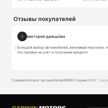
Отзывы покупателей
В
виктория даньшова
Большой выбор автомобилей, вежливый персонал, 
.
постановки на учет и получении кредита
Главная
›
Каталог автомобилей
›
BMW
›
1 серии
›
BMW 1 серии
Адрес сал