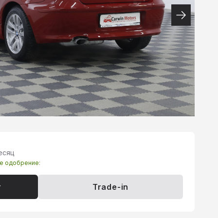
месяц
те одобрение:
т
Trade-in