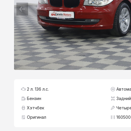
2 л. 136 л.с.
Автома
Бензин
Задний
Хэтчбек
Четыре
Оригинал
160500