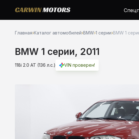
Спецп
Главная
›
Каталог автомобилей
›
BMW
›
1 серии
›
BMW 1 серии
BMW 1 серии, 2011
118i 2.0 AT (136 л.с.)
VIN проверен!