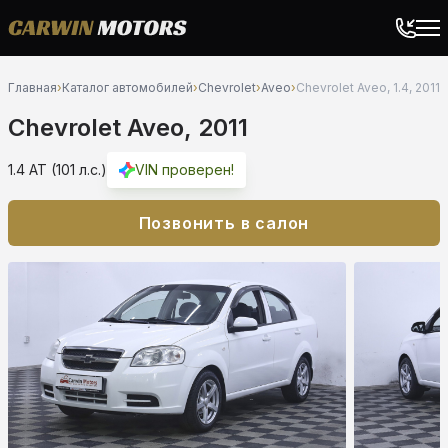
Главная
›
Каталог автомобилей
›
Chevrolet
›
Aveo
›
Chevrolet Aveo, 1.4, 2011
Chevrolet Aveo, 2011
1.4 AT (101 л.с.)
VIN проверен!
Позвонить в салон