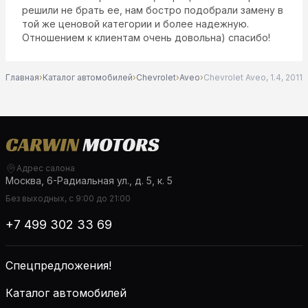
решили не брать ее, нам бостро подобрали замену в
той же ценовой категории и более надежную.
Отношением к клиентам очень довольна) спасибо!
Главная
›
Каталог автомобилей
›
Chevrolet
›
Aveo
›
Chevrolet Aveo, 1.4, 2011
Адрес салона
Москва, 6-Радиальная ул., д. 5, к. 5
Без выходных, с 9:00 до 21:00
+7 499 302 33 69
Спецпредложения!
Каталог автомобилей