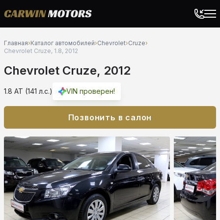
Главная
›
Каталог автомобилей
›
Chevrolet
›
Cruze
›
Chevrolet Cruze, 1.8, 2012
Chevrolet Cruze, 2012
1.8 AT (141 л.с.)
VIN проверен!
Позвонить в салон