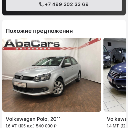
+7 499 302 33 69
Похожие предложения
Volkswagen Polo, 2011
Volkswag
1.6 AT (105 л.с.)
540 000 ₽
1.4 MT (122