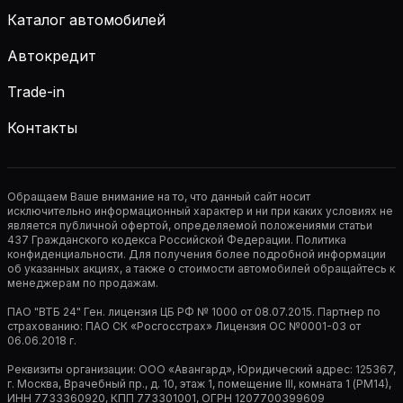
Каталог автомобилей
Автокредит
Trade-in
Контакты
Обращаем Ваше внимание на то, что данный сайт носит
исключительно информационный характер и ни при каких условиях не
является публичной офертой, определяемой положениями статьи
437 Гражданского кодекса Российской Федерации. Политика
конфиденциальности. Для получения более подробной информации
об указанных акциях, а также о стоимости автомобилей обращайтесь к
менеджерам по продажам.
ПАО "ВТБ 24" Ген. лицензия ЦБ РФ № 1000 от 08.07.2015. Партнер по
страхованию: ПАО СК «Росгосстрах» Лицензия ОС №0001-03 от
06.06.2018 г.
Реквизиты организации: ООО «Авангард», Юридический адрес: 125367,
г. Москва, Врачебный пр., д. 10, этаж 1, помещение III, комната 1 (РМ14),
ИНН 7733360920, КПП 773301001, ОГРН 1207700399609