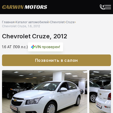
Главная
›
Каталог автомобилей
›
Chevrolet
›
Cruze
›
Chevrolet Cruze, 1.6, 2012
Chevrolet Cruze, 2012
1.6 AT (109 л.с.)
VIN проверен!
Позвонить в салон