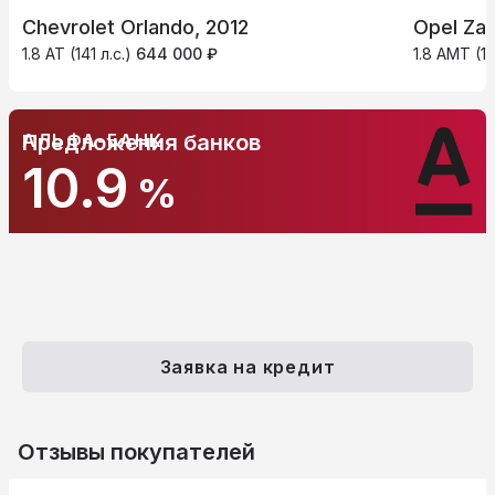
Chevrolet Orlando, 2012
Opel Zaf
1.8 AT (141 л.с.)
644 000 ₽
1.8 AMT (14
АЛЬФА-БАНК
Предложения банков
10.9
%
Заявка на кредит
Отзывы покупателей