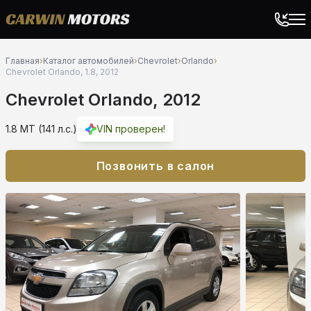
Главная
›
Каталог автомобилей
›
Chevrolet
›
Orlando
›
Chevrolet Orlando, 1.8, 2012
Chevrolet Orlando, 2012
1.8 MT (141 л.с.)
VIN проверен!
Позвонить в салон