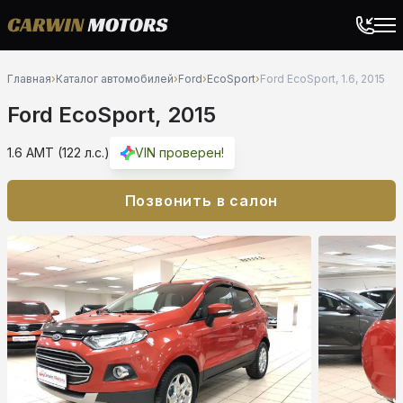
Главная
›
Каталог автомобилей
›
Ford
›
EcoSport
›
Ford EcoSport, 1.6, 2015
Ford EcoSport, 2015
1.6 AMT (122 л.с.)
VIN проверен!
Позвонить в салон