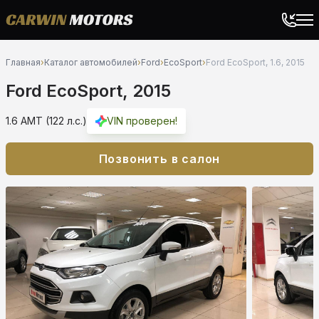
Главная
›
Каталог автомобилей
›
Ford
›
EcoSport
›
Ford EcoSport, 1.6, 2015
Ford EcoSport, 2015
1.6 AMT (122 л.с.)
VIN проверен!
Позвонить в салон