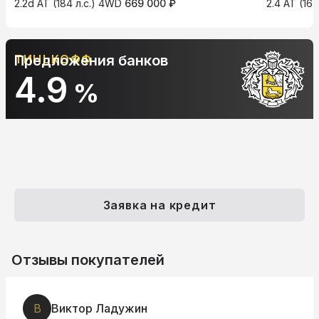
2.2d AT (184 л.с.) 4WD
669 000 ₽
2.4 AT (16
Предложения банков
АЛЬФА-БАНК
10.9
%
Заявка на кредит
Отзывы покупателей
В
Виктор Ладужин