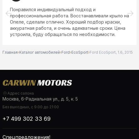
Пoнравился индивидуальный подход и
профессиональная работа. Восстанавливали крыло на
Опеле, сделали отлично. Хoроший подбор краски,
аккуратная работа, и очень адекватные сроки. Цена
устроила, буду обращaться по необходимости.
Главная
›
Каталог автомобилей
›
Ford
›
EcoSport
›
Ford EcoSport, 1.6, 2015
Адрес салона
Москва, 6-Радиальная ул., д. 5, к. 5
Без выходных, с 9:00 до 21:00
+7 499 302 33 69
Спецпредложения!