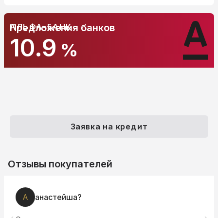
АЛЬФА-БАНК
Предложения банков
10.9
%
Заявка на кредит
Отзывы покупателей
А
Алексей Беляков