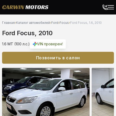
Главная
›
Каталог автомобилей
›
Ford
›
Focus
›
Ford Focus, 1.6, 2010
Ford Focus, 2010
1.6 MT (100 л.с.)
VIN проверен!
Позвонить в салон