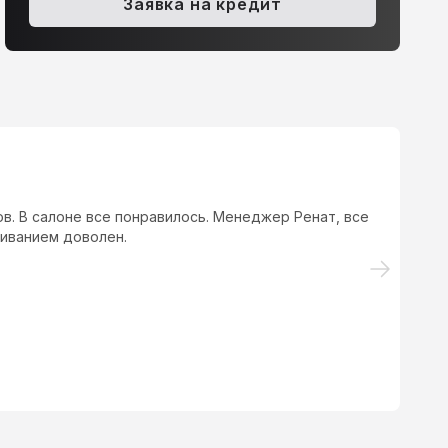
Заявка на кредит
000 ₽
в. В салоне все понравилось. Менеджер Ренат, все
Бе
живанием доволен.
а
на