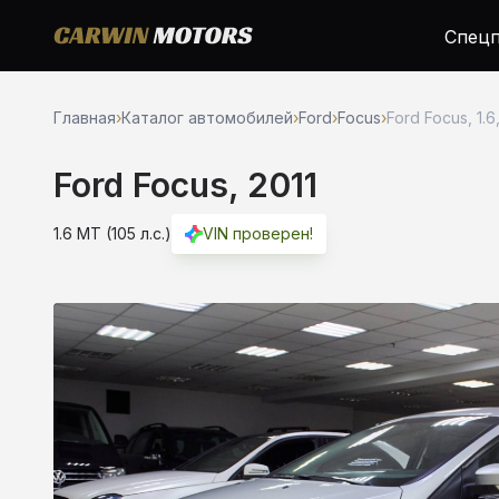
Спецп
Главная
›
Каталог автомобилей
›
Ford
›
Focus
›
Ford Focus, 1.6
Ford Focus, 2011
1.6 MT (105 л.с.)
VIN проверен!