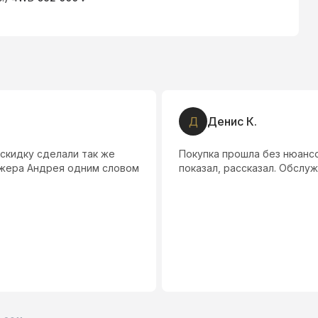
Д
Денис К.
скидку сделали так же
Покупка прошла без нюансо
жера Андрея одним словом
показал, рассказал. Обслу