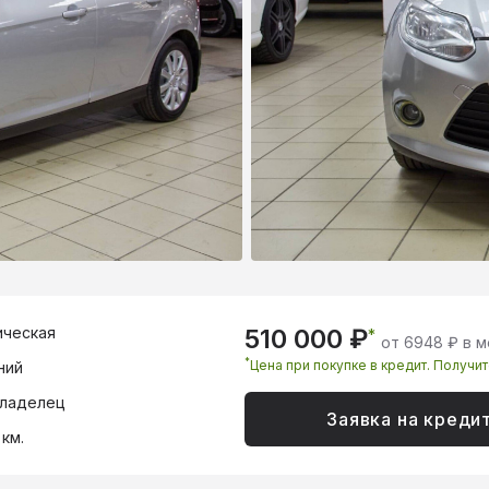
ическая
510 000 ₽
*
от 6948 ₽ в 
*
Цена при покупке в кредит. Получи
ний
владелец
Заявка на креди
 км.