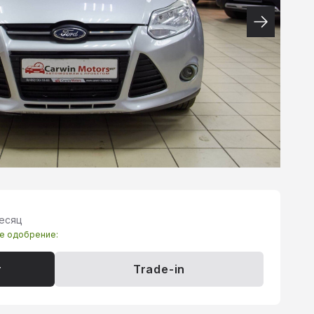
месяц
те одобрение:
т
Trade-in