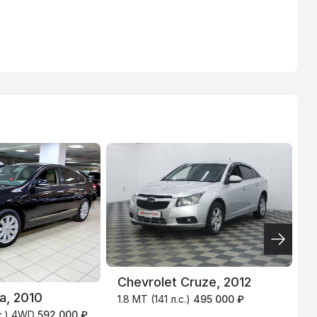
ВТБ
3.9
%
Chevrolet Cruze, 2012
F
a, 2010
1.8 MT (141 л.с.)
495 000 ₽
1
.с.) 4WD
592 000 ₽