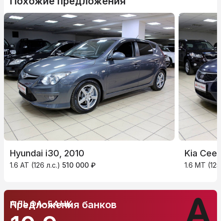
Похожие предложения
Hyundai i30, 2010
Kia Ceed
1.6 AT (126 л.с.)
510 000 ₽
1.6 MT (125
АЛЬФА-БАНК
Предложения банков