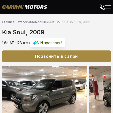
Главная
›
Каталог автомобилей
›
Kia
›
Soul
›
Kia Soul, 1.6, 2009
Kia Soul, 2009
1.6d AT (128 л.с.)
VIN проверен!
Позвонить в салон