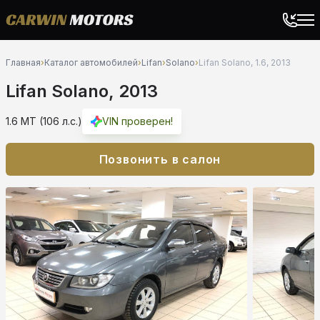
Главная
›
Каталог автомобилей
›
Lifan
›
Solano
›
Lifan Solano, 1.6, 2013
Lifan Solano, 2013
1.6 MT (106 л.с.)
VIN проверен!
Позвонить в салон