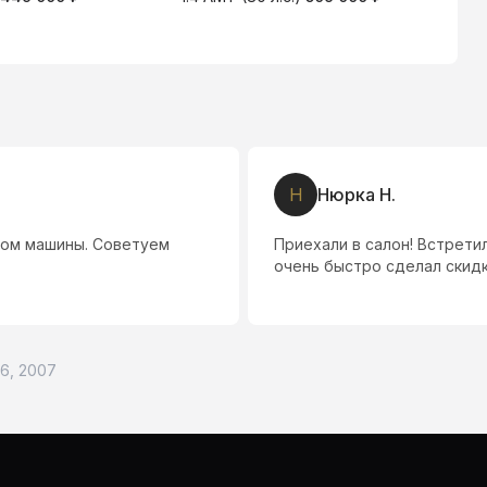
Д
Даша К.
брал данный автомобиль
Менеджеру Санан, спасибо
н советую Всем!!
.6, 2007