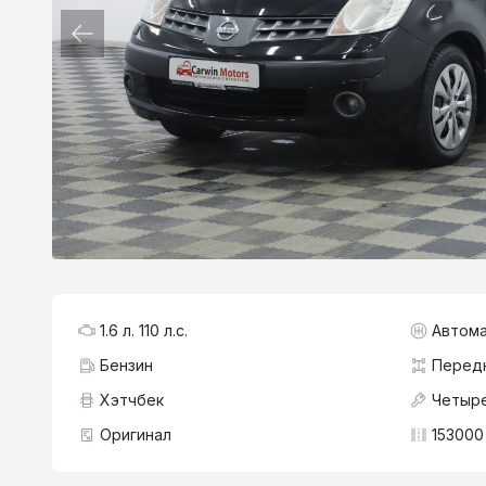
1.6 л. 110 л.с.
Автома
Бензин
Перед
Хэтчбек
Четыре
Оригинал
153000