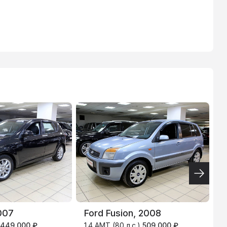
ТИНЬКОФФ
4.9
%
D
007
Ford Fusion, 2008
2
449 000 ₽
1.4 AMT (80 л.с.)
509 000 ₽