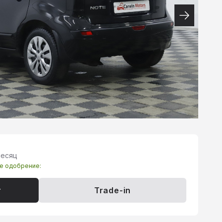
месяц
те одобрение:
т
Trade-in