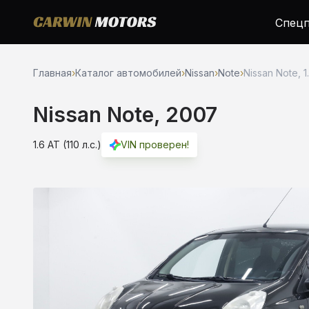
Спецп
Главная
›
Каталог автомобилей
›
Nissan
›
Note
›
Nissan Note, 1
Nissan Note, 2007
1.6 AT (110 л.с.)
VIN проверен!