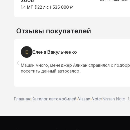
2008
1.4 MT (122 л.с.)
535 000 ₽
Отзывы покупателей
Н
Нюрка Н.
Приехали в салон! Встретил менеджер Павел, подо
очень быстро сделал скидку в размере 30 тыс. Сало
Главная
›
Каталог автомобилей
›
Nissan
›
Note
›
Nissan Note, 1