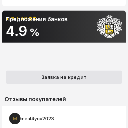
Предложения банков
АЛЬФА-БАНК
10.9
%
Заявка на кредит
Отзывы покупателей
M
meat4you2023