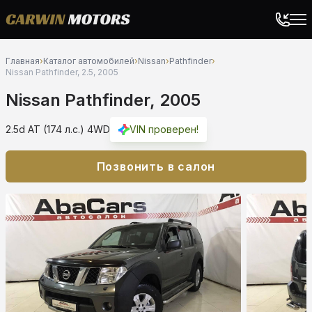
Главная
›
Каталог автомобилей
›
Nissan
›
Pathfinder
›
Nissan Pathfinder, 2.5, 2005
Nissan Pathfinder, 2005
2.5d AT (174 л.с.) 4WD
VIN проверен!
Позвонить в салон