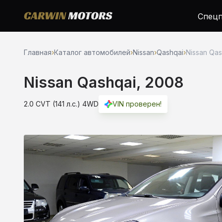
Спецп
Главная
›
Каталог автомобилей
›
Nissan
›
Qashqai
›
Nissan Qas
Nissan Qashqai, 2008
2.0 CVT (141 л.с.) 4WD
VIN проверен!