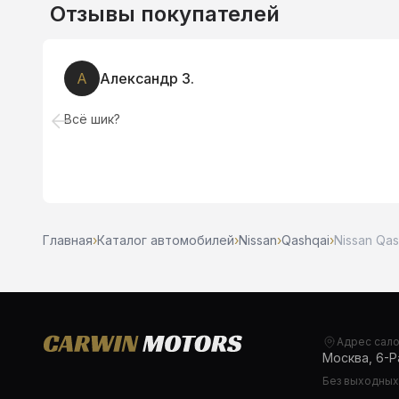
Отзывы покупателей
А
Александр З.
Всё шик?
Главная
›
Каталог автомобилей
›
Nissan
›
Qashqai
›
Nissan Qas
Адрес сал
Москва, 6-Ра
Без выходных,