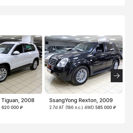
ТИНЬКОФФ
4.9
%
 Tiguan, 2008
SsangYong Rexton, 2009
H
)
620 000 ₽
2.7d AT (186 л.с.) 4WD
585 000 ₽
2