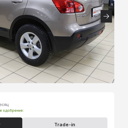
месяц
те одобрение:
т
Trade-in