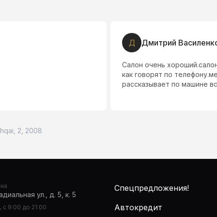
Д
Дмитрий Василенк
Салон очень хороший.сало
как говорят по телефону.
рассказывает по машине вс
hqai, 2, 2008
она
Спецпредложения!
диальная ул., д. 5, к. 5
Автокредит
 с 9:00 до 21:00