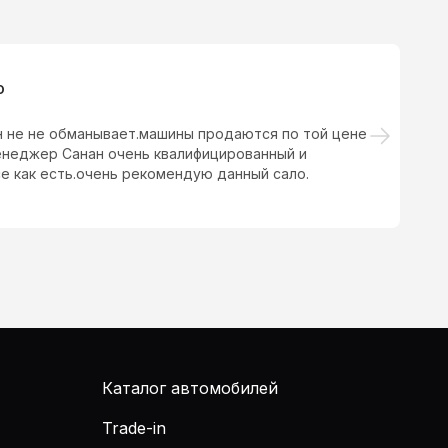
о
н не не обманывает.машины продаются по той цене
Мо
менеджер Санан очень квалифицированный и
со
е как есть.очень рекомендую данный сало.
Р
Каталог автомобилей
Trade-in