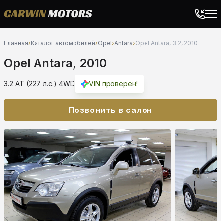
Главная
›
Каталог автомобилей
›
Opel
›
Antara
›
Opel Antara, 3.2, 2010
Opel Antara, 2010
3.2 AT (227 л.с.) 4WD
VIN проверен!
Позвонить в салон