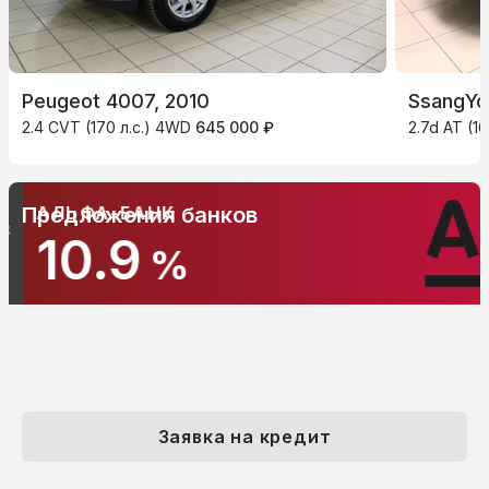
Peugeot 4007, 2010
SsangYo
2.4 CVT (170 л.с.) 4WD
645 000 ₽
2.7d AT (1
АЛЬФА-БАНК
Предложения банков
10.9
%
Заявка на кредит