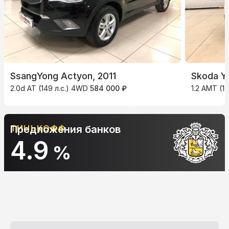
SsangYong Actyon, 2011
Skoda Ye
2.0d AT (149 л.с.) 4WD
584 000 ₽
1.2 AMT (10
Предложения банков
АЛЬФА-БАНК
10.9
%