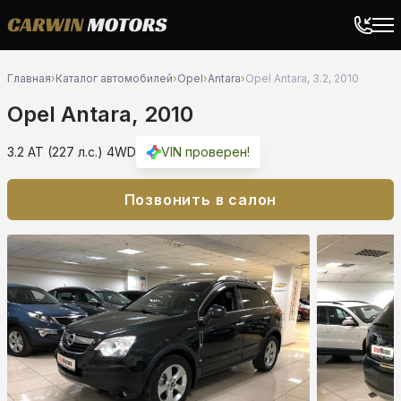
Главная
›
Каталог автомобилей
›
Opel
›
Antara
›
Opel Antara, 3.2, 2010
Opel Antara, 2010
3.2 AT (227 л.с.) 4WD
VIN проверен!
Позвонить в салон