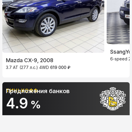
SsangYo
6-speed 2.
Mazda CX-9, 2008
3.7 AT (277 л.с.) 4WD
619 000 ₽
Предложения банков
АЛЬФА-БАНК
10.9
%