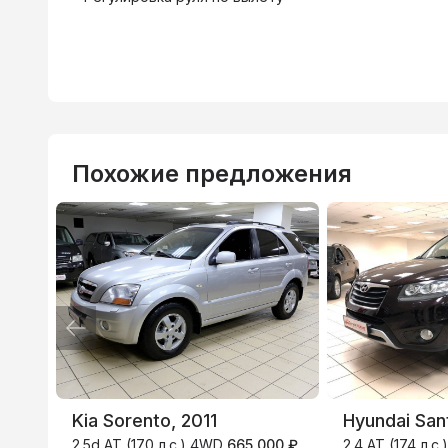
Похожие предложения
ВТБ
3.9
%
Kia Sorento, 2011
Hyundai Sant
2.5d AT (170 л.с.) 4WD
665 000 ₽
2.4 AT (174 л.с