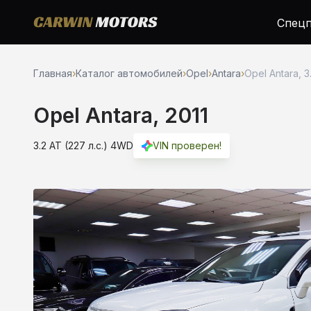
Спецп
Главная
›
Каталог автомобилей
›
Opel
›
Antara
›
Opel Antara, 3.
Opel Antara, 2011
3.2 AT (227 л.с.) 4WD
VIN проверен!