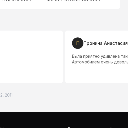
П
Пронина Анастасия
Была приятно удивлена та
Автомобилем очень доволь
2, 2011
она