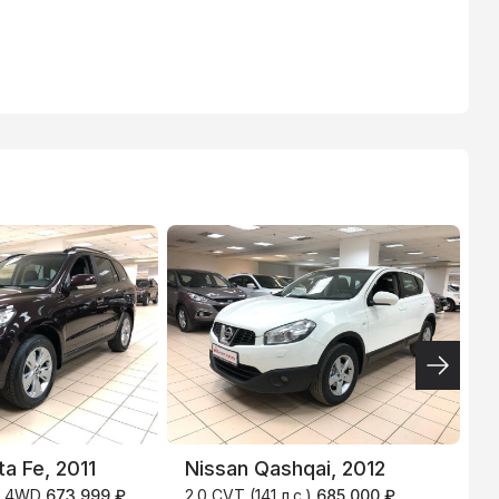
ТИНЬКОФФ
4.9
%
a Fe, 2011
Nissan Qashqai, 2012
N
.) 4WD
673 999 ₽
2.0 CVT (141 л.с.)
685 000 ₽
2