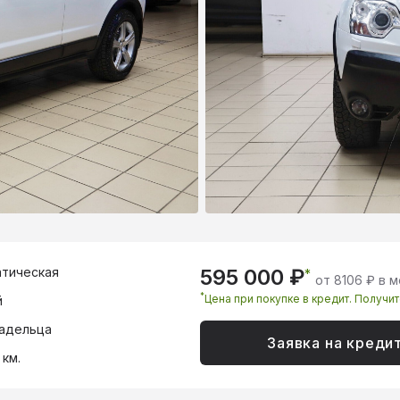
тическая
595 000 ₽
*
от 8106 ₽ в 
*
Цена при покупке в кредит. Получи
й
адельца
Заявка на креди
 км.