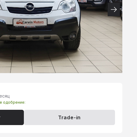
месяц
те одобрение:
т
Trade-in