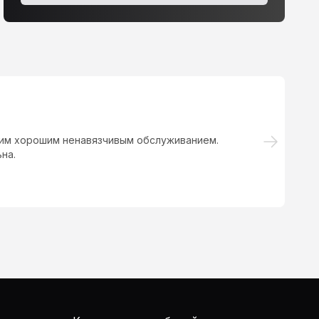
ким хорошим ненавязчивым обслуживанием.
А
на.