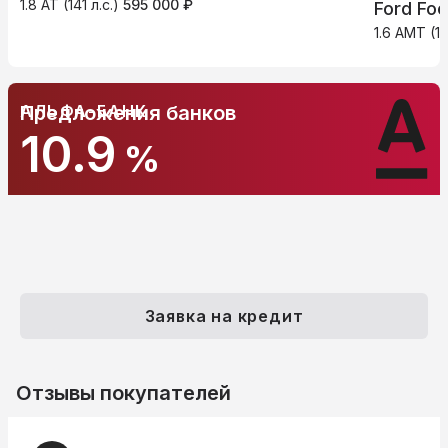
1.8 AT (141 л.с.)
595 000 ₽
Ford Foc
1.6 AMT (12
АЛЬФА-БАНК
Предложения банков
10.9
%
Заявка на кредит
Отзывы покупателей