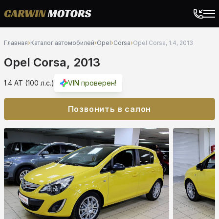
Главная
›
Каталог автомобилей
›
Opel
›
Corsa
›
Opel Corsa, 1.4, 2013
Opel Corsa, 2013
1.4 AT (100 л.с.)
VIN проверен!
Позвонить в салон