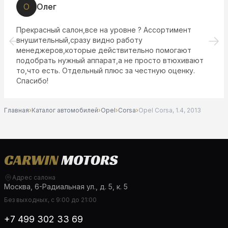
О
Олег
Прекрасный салон,все на уровне ? Ассортимент
внушительный,сразу видно работу
менеджеров,которые действительно помогают
подобрать нужный аппарат,а не просто втюхивают
то,что есть. Отдельный плюс за честную оценку.
Спасибо!
Главная
›
Каталог автомобилей
›
Opel
›
Corsa
›
Opel Corsa, 1.4, 2013
Адрес салона
Москва, 6-Радиальная ул., д. 5, к. 5
Без выходных, с 9:00 до 21:00
+7 499 302 33 69