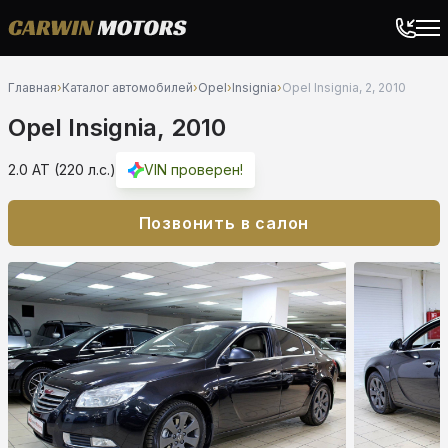
Главная
›
Каталог автомобилей
›
Opel
›
Insignia
›
Opel Insignia, 2, 2010
Opel Insignia, 2010
2.0 AT (220 л.с.)
VIN проверен!
Позвонить в салон