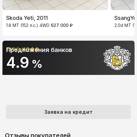
Skoda Yeti, 2011
SsangYo
1.8 MT (152 л.с.) 4WD
627 000 ₽
2.0d MT (1
ТИНЬКОФФ
Предложения банков
4.9
%
Заявка на кредит
Отзывы покупателей