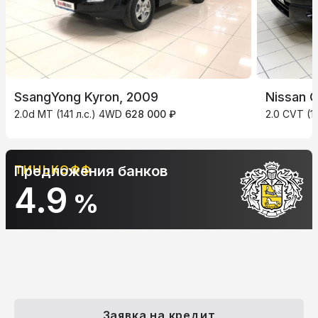
SsangYong Kyron, 2009
Nissan Q
2.0d MT (141 л.с.) 4WD
628 000 ₽
2.0 CVT (1
ОФФ
Предложения банков
АЛЬФА-Б
10.
%
Заявка на кредит