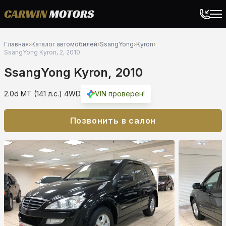
Главная
›
Каталог автомобилей
›
SsangYong
›
Kyron
›
SsangYong Kyron, 2, 2010
SsangYong Kyron, 2010
2.0d MT (141 л.с.) 4WD
VIN проверен!
Позвонить в салон