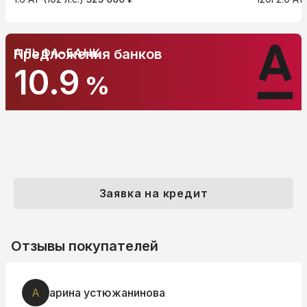
АЛЬФА-БАНК
Предложения банков
10.9
%
Заявка на кредит
Отзывы покупателей
А
арина устюжанинова