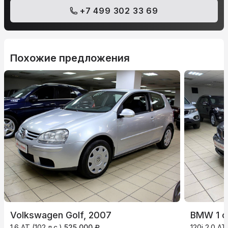
+7 499 302 33 69
Похожие предложения
Volkswagen Golf, 2007
BMW 1 с
1.6 AT (102 л.с.)
525 000 ₽
120i 2.0 AT