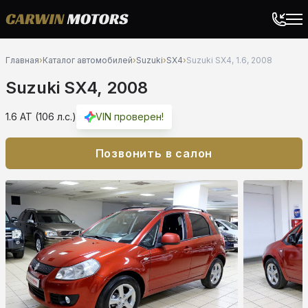
Главная
›
Каталог автомобилей
›
Suzuki
›
SX4
›
Suzuki SX4, 1.6, 2008
Suzuki SX4, 2008
1.6 AT (106 л.с.)
VIN проверен!
Позвонить в салон