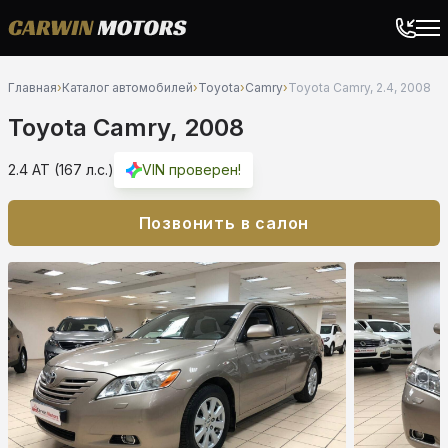
Главная
›
Каталог автомобилей
›
Toyota
›
Camry
›
Toyota Camry, 2.4, 2008
Toyota Camry, 2008
2.4 AT (167 л.с.)
VIN проверен!
Позвонить в салон