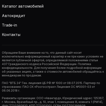
Каталог автомобилей
Автокредит
Trade-in
Контакты
Обращаем Ваше внимание на то, что данный сайт носит
исключительно информационный характер и ни при каких условиях не
является публичной офертой, определяемой положениями статьи
437 Гражданского кодекса Российской Федерации. Политика
конфиденциальности. Для получения более подробной информации
об указанных акциях, а также о стоимости автомобилей обращайтесь к
менеджерам по продажам.
ПАО "ВТБ 24" Ген. лицензия ЦБ РФ № 1000 от 08.07.2015. Партнер по
страхованию: ПАО СК «Росгосстрах» Лицензия ОС №0001-03 от
06.06.2018 г.
Реквизиты организации: ООО «Авангард», Юридический адрес: 125367,
г. Москва, Врачебный пр., д. 10, этаж 1, помещение III, комната 1 (РМ14),
ИНН 7733360920, КПП 773301001, ОГРН 1207700399609