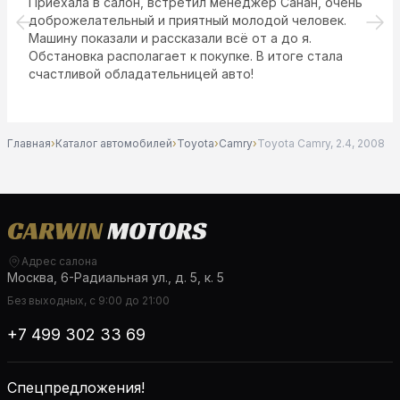
Был сегодня в автосалоне , выбор машин большой и
разных классов под каждого человека , от автоваза
до премиум немецкого класса, отдельное спасибо
менеджеру Николаю, понравилась его консультация ,
выбрали совместно авто и успешно на нем уехали с
супругой .
Главная
›
Каталог автомобилей
›
Toyota
›
Camry
›
Toyota Camry, 2.4, 2008
Адрес салона
Москва, 6-Радиальная ул., д. 5, к. 5
Без выходных, с 9:00 до 21:00
+7 499 302 33 69
Спецпредложения!