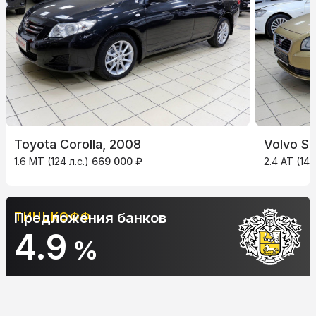
Toyota Corolla, 2008
Volvo S
1.6 MT (124 л.с.)
669 000 ₽
2.4 AT (140
АЛЬФА-БАНК
Предложения банков
10.9
%