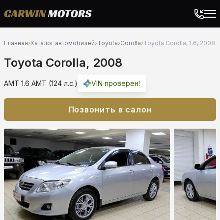
Главная
›
Каталог автомобилей
›
Toyota
›
Corolla
›
Toyota Corolla, 1.6, 2008
Toyota Corolla, 2008
AMT 1.6 AMT (124 л.с.)
VIN проверен!
Позвонить в салон