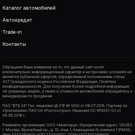
Каталог автомобилей
Автокредит
Trade-in
Контакты
Обращаем Ваше внимание на то, что данный сайт носит
исключительно информационный характер и ни при каких условиях не
является публичной офертой, определяемой положениями статьи
437 Гражданского кодекса Российской Федерации. Политика
конфиденциальности. Для получения более подробной информации
об указанных акциях, а также о стоимости автомобилей обращайтесь к
менеджерам по продажам.
ПАО "ВТБ 24" Ген. лицензия ЦБ РФ № 1000 от 08.07.2015. Партнер по
страхованию: ПАО СК «Росгосстрах» Лицензия ОС №0001-03 от
06.06.2018 г.
Реквизиты организации: ООО «Авангард», Юридический адрес: 125367,
г. Москва, Врачебный пр., д. 10, этаж 1, помещение III, комната 1 (РМ14),
ИНН 7733360920, КПП 773301001, ОГРН 1207700399609