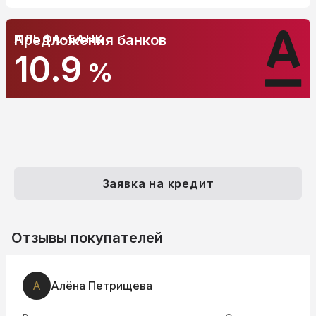
АЛЬФА-БАНК
Предложения банков
10.9
%
Заявка на кредит
Отзывы покупателей
А
Алёна Петрищева