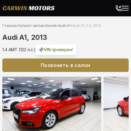
Главная
›
Каталог автомобилей
›
Audi
›
A1
›
Audi A1, 1.4, 2013
Audi A1, 2013
1.4 AMT (122 л.с.)
VIN проверен!
Позвонить в салон