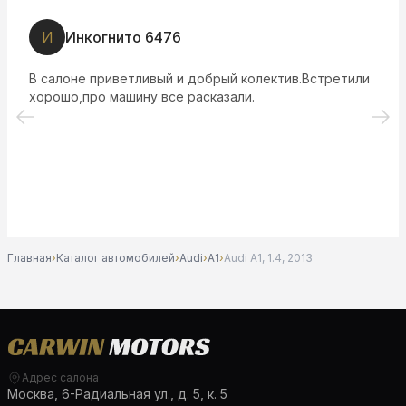
И
Инкогнито 6476
В салоне приветливый и добрый колектив.Встретили
хорошо,про машину все расказали.
Главная
›
Каталог автомобилей
›
Audi
›
A1
›
Audi A1, 1.4, 2013
Адрес салона
Москва, 6-Радиальная ул., д. 5, к. 5