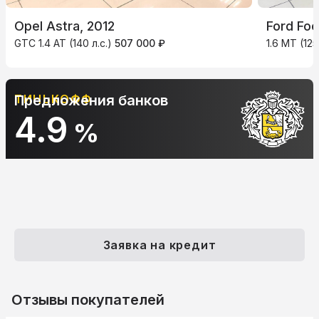
Opel Astra, 2012
Ford Foc
GTC 1.4 AT (140 л.с.)
507 000 ₽
1.6 MT (125
НЬКОФФ
Предложения банков
АЛЬ
.9
1
%
Заявка на кредит
Отзывы покупателей