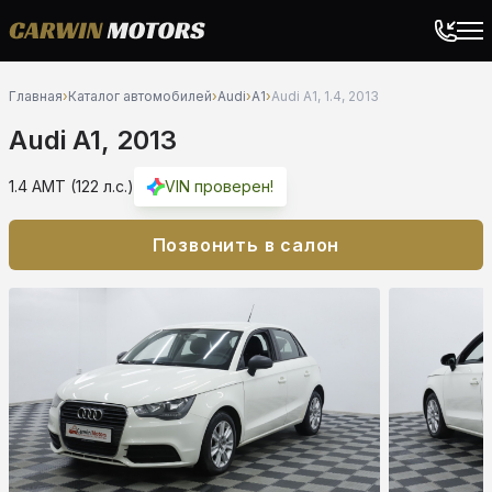
Главная
›
Каталог автомобилей
›
Audi
›
A1
›
Audi A1, 1.4, 2013
Audi A1, 2013
1.4 AMT (122 л.с.)
VIN проверен!
Позвонить в салон