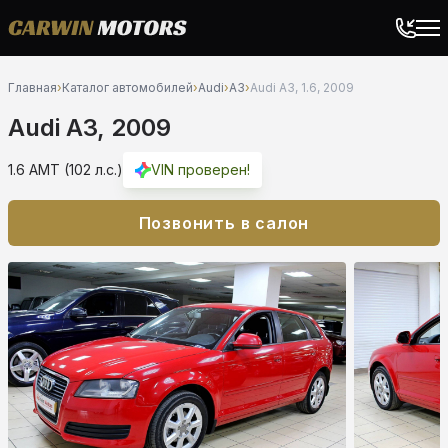
Главная
›
Каталог автомобилей
›
Audi
›
A3
›
Audi A3, 1.6, 2009
Audi A3, 2009
1.6 AMT (102 л.с.)
VIN проверен!
Позвонить в салон