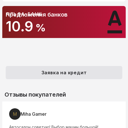
АЛЬФА-БАНК
Предложения банков
10.9
%
Заявка на кредит
Отзывы покупателей
M
Miha Gamer
Автосалон советую! Выбор машин большой!