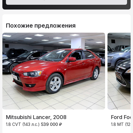
Похожие предложения
Mitsubishi Lancer, 2008
Ford Foc
1.8 CVT (143 л.с.)
539 000 ₽
1.8 MT (125