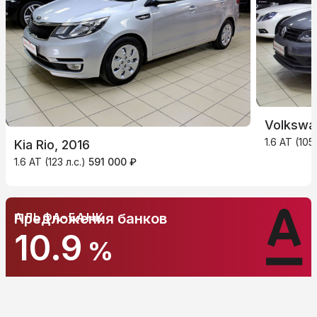
Volkswag
1.6 AT (105
Kia Rio, 2016
1.6 AT (123 л.с.)
591 000 ₽
СБЕРБАНК
Предложения банков
14.9
%