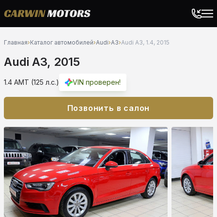
Главная
›
Каталог автомобилей
›
Audi
›
A3
›
Audi A3, 1.4, 2015
Audi A3, 2015
1.4 AMT (125 л.с.)
VIN проверен!
Позвонить в салон