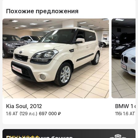
Похожие предложения
Kia Soul, 2012
BMW 1 с
1.6 AT (129 л.с.)
697 000 ₽
116i 1.6 AT 
АЛЬФА-БАНК