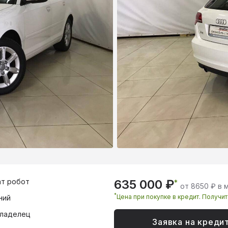
т робот
635 000 ₽
*
от 8650 ₽ в 
*
Цена при покупке в кредит. Получи
ний
владелец
Заявка на креди