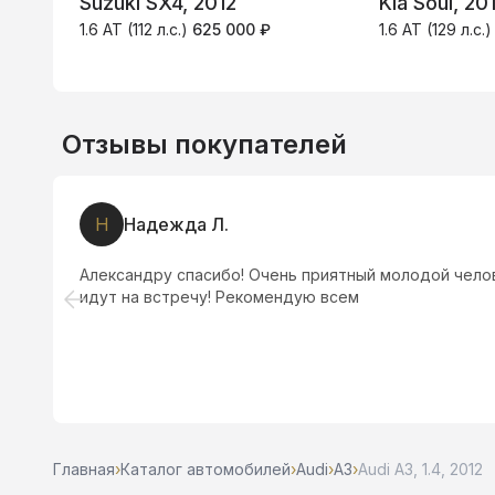
Suzuki SX4, 2012
Kia Soul, 201
1.6 AT (112 л.с.)
625 000 ₽
1.6 AT (129 л.с.
Отзывы покупателей
Н
Надежда Л.
Александру спасибо! Очень приятный молодой челов
идут на встречу! Рекомендую всем
Главная
›
Каталог автомобилей
›
Audi
›
A3
›
Audi A3, 1.4, 2012