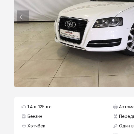
1.4 л. 125 л.с.
Автома
Бензин
Перед
Хэтчбек
Один 