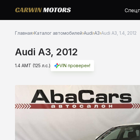
Спецп
Главная
›
Каталог автомобилей
›
Audi
›
A3
›
Audi A3, 1.4, 2012
Audi A3, 2012
1.4 AMT (125 л.с.)
VIN проверен!