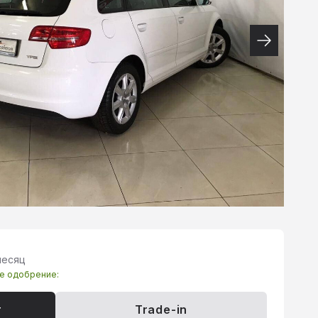
месяц
те одобрение:
т
Trade-in