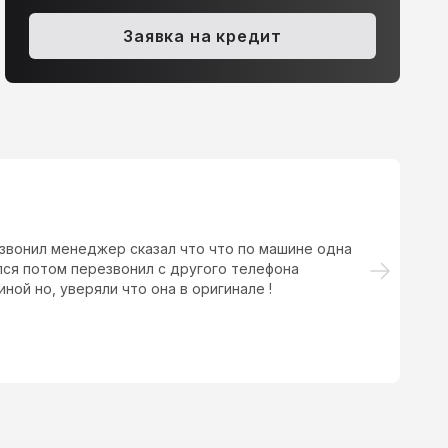
ia Ceed, 2013
Nissan Note, 2011
Заявка на кредит
.6 AT (129 л.с.)
650 000 ₽
1.4 MT (88 л.с.)
539 900 ₽
звонил менеджер сказал что что по машине одна
Ку
лся потом перезвонил с другого телефона
ни
ной но, уверяли что она в оригинале !
б