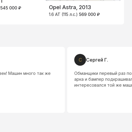
1
Opel Astra, 2013
K
)
545 000 ₽
1.6 AT (115 л.с.)
569 000 ₽
1
С
Сергей Г.
ек! Машин много так же
Обманщики перевый раз по
арка и бампер подкрашива
интересовался той же маши