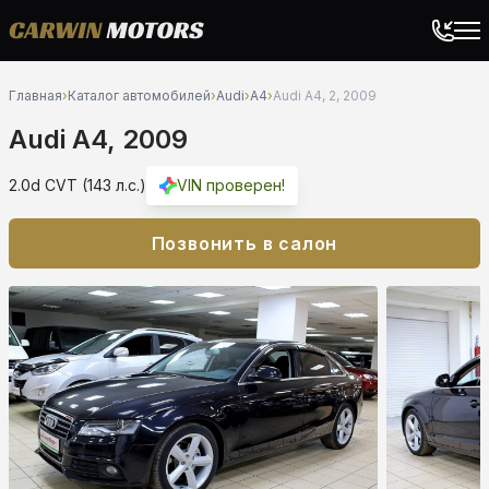
Главная
›
Каталог автомобилей
›
Audi
›
A4
›
Audi A4, 2, 2009
Audi A4, 2009
2.0d CVT (143 л.с.)
VIN проверен!
Позвонить в салон