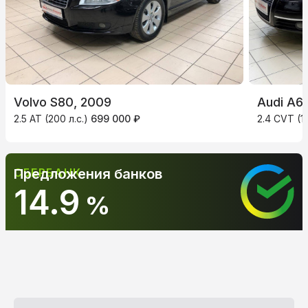
Volvo S80, 2009
Audi A6
2.5 AT (200 л.с.)
699 000 ₽
2.4 CVT (1
СБЕРБАНК
Предложения банков
14.9
%