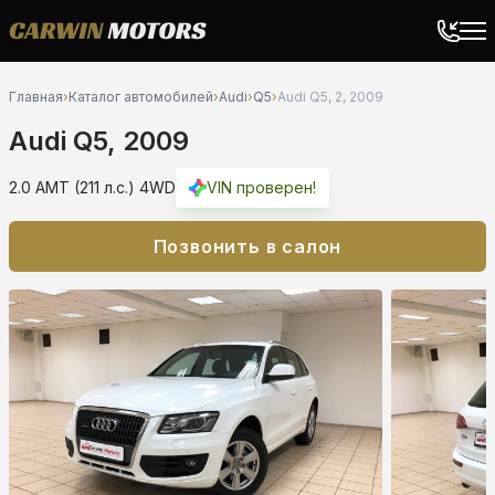
Главная
›
Каталог автомобилей
›
Audi
›
Q5
›
Audi Q5, 2, 2009
Audi Q5, 2009
2.0 AMT (211 л.с.) 4WD
VIN проверен!
Позвонить в салон