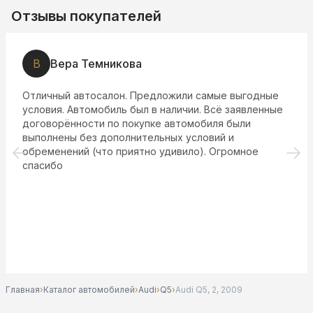
Отзывы покупателей
ра Темникова
В
Вик
й автосалон. Предложили самые выгодные
Все понра
 Автомобиль был в наличии. Всё заявленные
отличный 
нности по покупке автомобиля были
подарки п
ы без дополнительных условий и
советуем
ний (что приятно удивило). Огромное
Главная
›
Каталог автомобилей
›
Audi
›
Q5
›
Audi Q5, 2, 2009