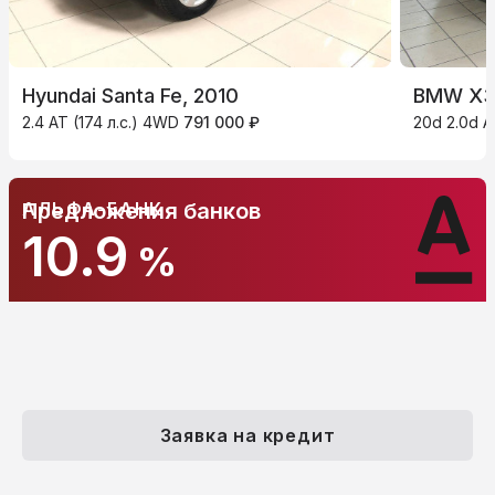
Hyundai Santa Fe, 2010
BMW X3,
2.4 AT (174 л.с.) 4WD
791 000 ₽
20d 2.0d A
АЛЬФА-БАНК
Предложения банков
10.9
%
Заявка на кредит