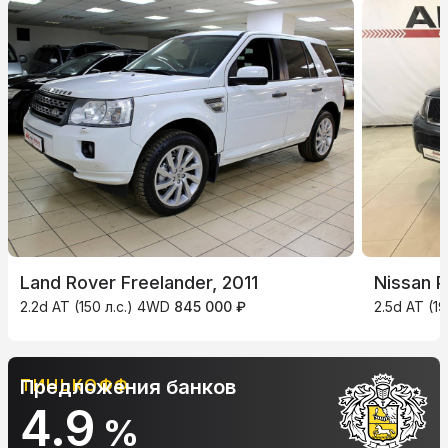
Land Rover Freelander, 2011
Nissan P
2.2d AT (150 л.с.) 4WD
845 000 ₽
2.5d AT (1
Предложения банков
АЛЬФА-БАНК
10.9
%