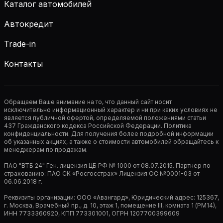
Каталог автомобилей
Автокредит
Trade-in
Контакты
Обращаем Ваше внимание на то, что данный сайт носит
исключительно информационный характер и ни при каких условиях не
является публичной офертой, определяемой положениями статьи
437 Гражданского кодекса Российской Федерации. Политика
конфиденциальности. Для получения более подробной информации
об указанных акциях, а также о стоимости автомобилей обращайтесь к
менеджерам по продажам.
ПАО "ВТБ 24" Ген. лицензия ЦБ РФ № 1000 от 08.07.2015. Партнер по
страхованию: ПАО СК «Росгосстрах» Лицензия ОС №0001-03 от
06.06.2018 г.
Реквизиты организации: ООО «Авангард», Юридический адрес: 125367,
г. Москва, Врачебный пр., д. 10, этаж 1, помещение III, комната 1 (РМ14),
ИНН 7733360920, КПП 773301001, ОГРН 1207700399609