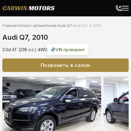
Главная
›
Каталог автомобилей
›
Audi
›
Q7
›
Audi Q7, 3, 2010
Audi Q7, 2010
3.0d AT (238 л.с.) 4WD
VIN проверен!
Позвонить в салон