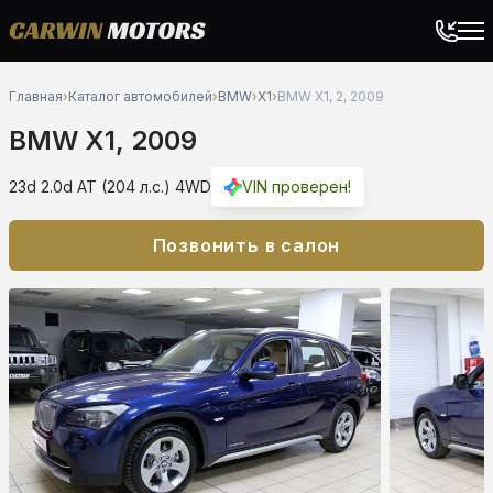
Главная
›
Каталог автомобилей
›
BMW
›
X1
›
BMW X1, 2, 2009
BMW X1, 2009
23d 2.0d AT (204 л.с.) 4WD
VIN проверен!
Позвонить в салон