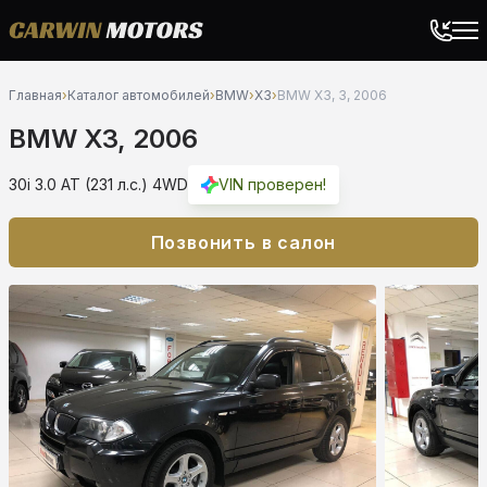
Главная
›
Каталог автомобилей
›
BMW
›
X3
›
BMW X3, 3, 2006
BMW X3, 2006
30i 3.0 AT (231 л.с.) 4WD
VIN проверен!
Позвонить в салон