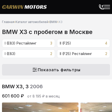
Главная
›
Каталог автомобилей
›
BMW
›
X3
BMW X3 c пробегом в Москве
I (E83) Рестайлинг
3
II (F25)
4
I (E83)
2
II (F25) Рестайлинг
2
Показать фильтры
BMW X3, 3
2006
601 600 ₽
от 8 195 ₽ в месяц