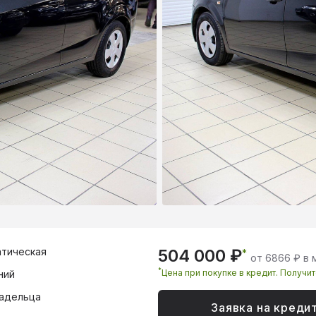
тическая
504 000 ₽
*
от 6866 ₽ в 
*
Цена при покупке в кредит. Получи
ний
адельца
Заявка на креди