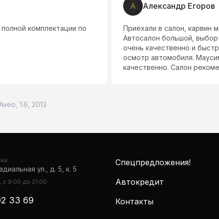
И
Инкогнито 5769
тил менеджер Михаил.
Даниилу респект, машин м
 подобрал автомобиль,
Рекомендую!
 римерно 30 минут и +
емени. Все быстро и
Aveo, 1.6, 2013
она
Спецпредложения!
диальная ул., д. 5, к. 5
Автокредит
 с 9:00 до 21:00
02 33 69
Контакты