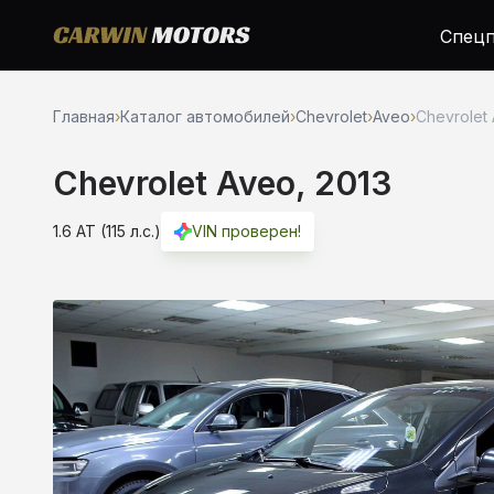
Спецп
Главная
›
Каталог автомобилей
›
Chevrolet
›
Aveo
›
Chevrolet 
Chevrolet Aveo, 2013
1.6 AT (115 л.с.)
VIN проверен!