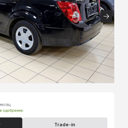
месяц
те одобрение:
т
Trade-in