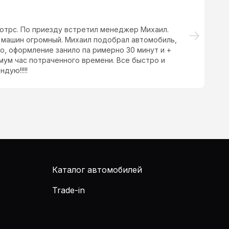
ного стоят в крытом освещаемом помещении.
Ок
вс
Каталог автомобилей
Trade-in