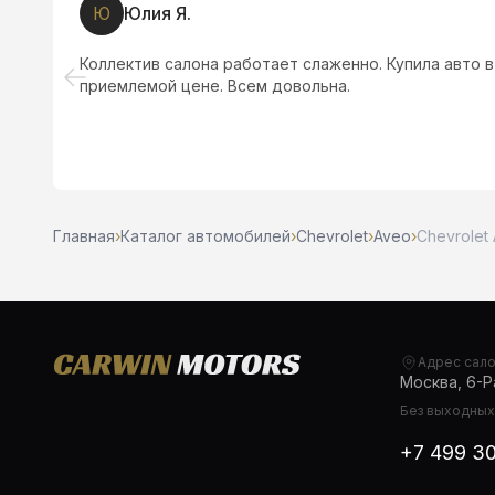
А
Александр Егоров
Приехали в салон, карвин мотрс. По приезду встре
Автосалон большой, выбор машин огромный. Михаил
очень качественно и быстро, оформление занило па
осмотр автомобиля. Маусимум час потраченного вр
качественно. Салон рекомендую!!!!!
Главная
›
Каталог автомобилей
›
Chevrolet
›
Aveo
›
Chevrolet 
Адрес сал
Москва, 6-Ра
Без выходных,
+7 499 3