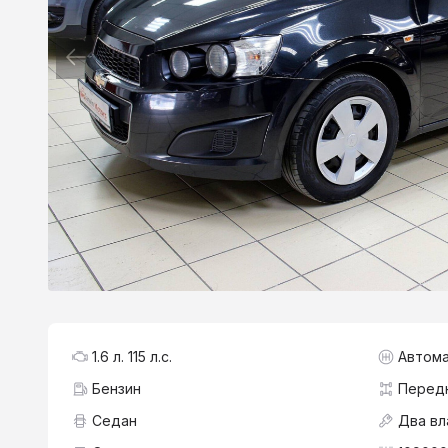
1.6 л. 115 л.с.
Автома
Бензин
Перед
Седан
Два вл